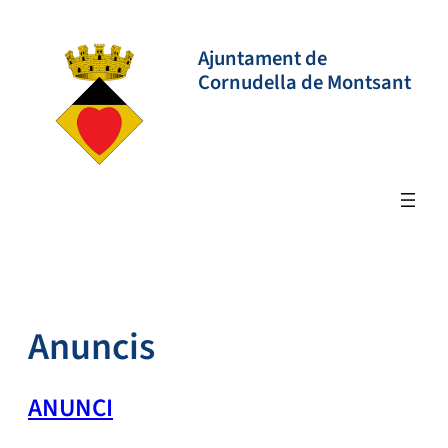
Vés
al
Ajuntament de
contingut
Cornudella de Montsant
Anuncis
ANUNCI