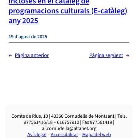
incloses en el catàleg de
programacions culturals (E-catàleg)
any 2025
19 d'agost de 2025
←
Pàgina anterior
Pàgina següent
→
Comte de Rius, 10 | 43360 Cornudella de Montsant | Tels.
977561416/18 – 616757910 | Fax 977561419 |
aj.cornudella@altanet.org
Avís legal
–
Accessibilitat
–
Mapa del web