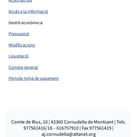
Actes del ple
Accés a la informació
Gestió econòmica:
Pressupost
Modificacions
Liquidació
Compte general
Període mitjà de pagament
Comte de Rius, 10 | 43360 Cornudella de Montsant | Tels.
977561416/18 – 616757910 | Fax 977561419 |
aj.cornudella@altanet.org