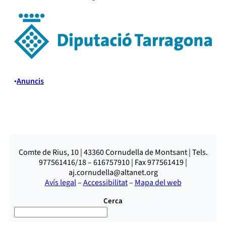
•
Anuncis
Comte de Rius, 10 | 43360 Cornudella de Montsant | Tels.
977561416/18 – 616757910 | Fax 977561419 |
aj.cornudella@altanet.org
Avís legal
–
Accessibilitat
–
Mapa del web
Cerca