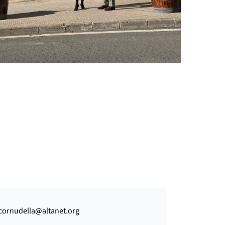
j.cornudella@altanet.org