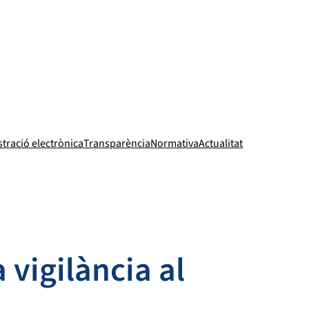
tració electrònica
Transparència
Normativa
Actualitat
 vigilància al