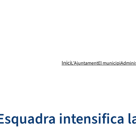
Inici
L’Ajuntament
El municipi
Adminis
squadra intensifica la