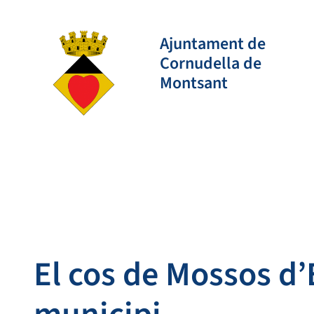
Vés
al
Ajuntament de
contingut
Cornudella de
Montsant
El cos de Mossos d’E