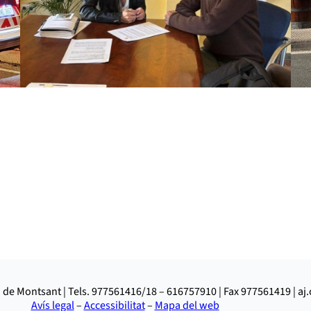
 de Montsant | Tels. 977561416/18 – 616757910 | Fax 977561419 | a
Avís legal
–
Accessibilitat
–
Mapa del web