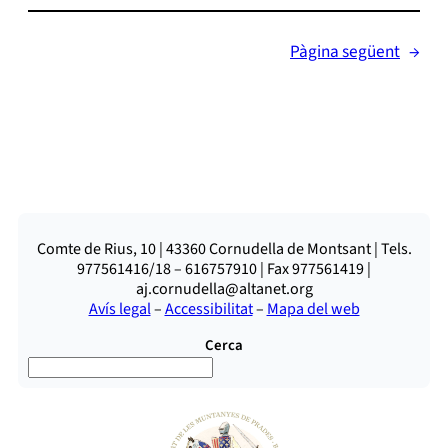
Pàgina següent
→
Comte de Rius, 10 | 43360 Cornudella de Montsant | Tels.
977561416/18 – 616757910 | Fax 977561419 |
aj.cornudella@altanet.org
Avís legal
–
Accessibilitat
–
Mapa del web
Cerca