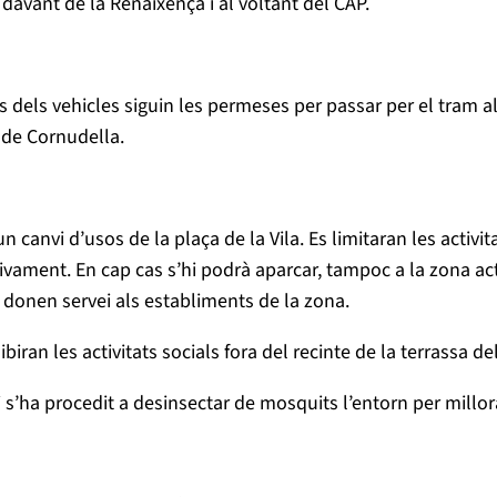
davant de la Renaixença i al voltant del CAP.
 dels vehicles siguin les permeses per passar per el tram al
 de Cornudella.
 canvi d’usos de la plaça de la Vila. Es limitaran les activita
ivament. En cap cas s’hi podrà aparcar, tampoc a la zona ac
e donen servei als establiments de la zona.
biran les activitats socials fora del recinte de la terrassa del
s’ha procedit a desinsectar de mosquits l’entorn per millora