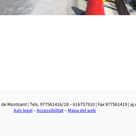
 de Montsant | Tels. 977561416/18 – 616757910 | Fax 977561419 | a
Avís legal
–
Accessibilitat
–
Mapa del web