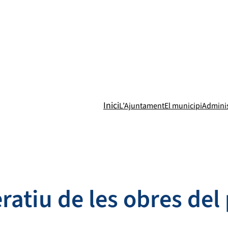
Inici
L’Ajuntament
El municipi
Adminis
eratiu de les obres del 