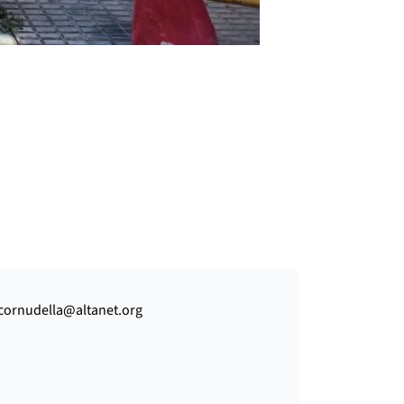
j.cornudella@altanet.org