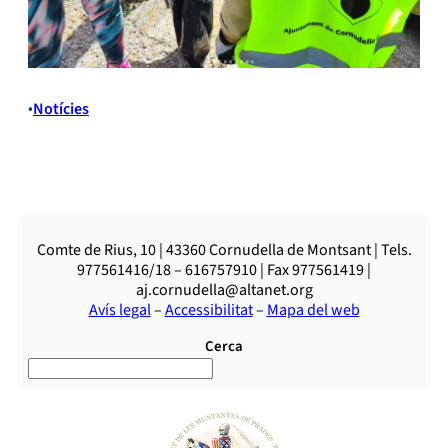
•
Notícies
Comte de Rius, 10 | 43360 Cornudella de Montsant | Tels.
977561416/18 – 616757910 | Fax 977561419 |
aj.cornudella@altanet.org
Avís legal
–
Accessibilitat
–
Mapa del web
Cerca