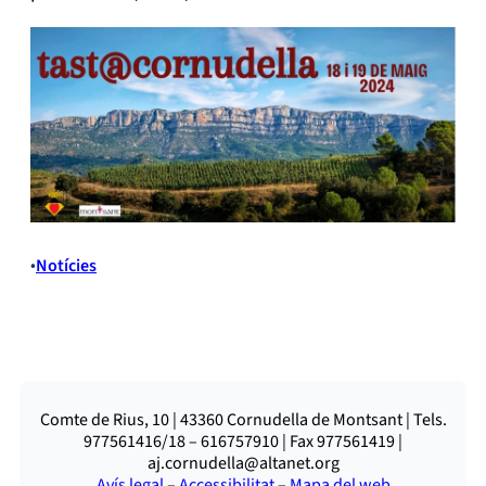
•
Notícies
Comte de Rius, 10 | 43360 Cornudella de Montsant | Tels.
977561416/18 – 616757910 | Fax 977561419 |
aj.cornudella@altanet.org
Avís legal
–
Accessibilitat
–
Mapa del web