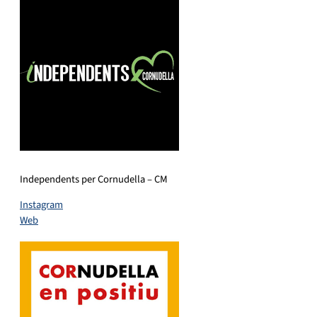
Independents per Cornudella – CM
Instagram
Web