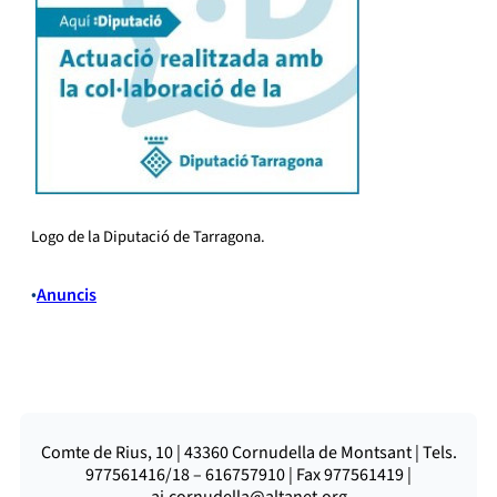
Logo de la Diputació de Tarragona.
•
Anuncis
Comte de Rius, 10 | 43360 Cornudella de Montsant | Tels.
977561416/18 – 616757910 | Fax 977561419 |
aj.cornudella@altanet.org